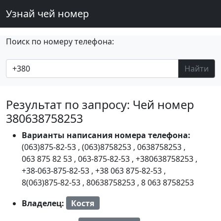
Узнай чей номер
Поиск по номеру телефона:
Найти
Результат по запросу: Чей номер
380638758253
Варианты написания номера телефона:
(063)875-82-53
,
(063)8758253
,
0638758253
,
063 875 82 53
,
063-875-82-53
,
+380638758253
,
+38-063-875-82-53
,
+38 063 875-82-53
,
8(063)875-82-53
,
80638758253
,
8 063 8758253
Владелец:
Костя