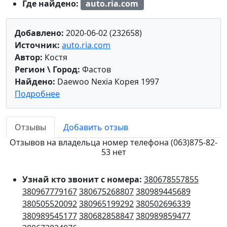
Где найдено:
auto.ria.com
Добавлено:
2020-06-02 (232658)
Источник:
auto.ria.com
Автор:
Костя
Регион \ Город:
Фастов
Найдено:
Daewoo Nexia Корея 1997
Подробнее
Отзывы
Добавить отзыв
Отзывов на владельца номер телефона (063)875-82-
53 нет
Узнай кто звонит с номера:
380678557855
380967779167
380675268807
380989445689
380505520092
380965199292
380502696339
380989545177
380682858847
380989859477