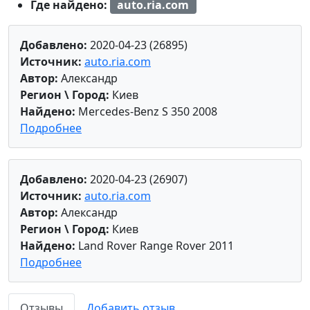
Где найдено:
auto.ria.com
Добавлено:
2020-04-23 (26895)
Источник:
auto.ria.com
Автор:
Александр
Регион \ Город:
Киев
Найдено:
Mercedes-Benz S 350 2008
Подробнее
Добавлено:
2020-04-23 (26907)
Источник:
auto.ria.com
Автор:
Александр
Регион \ Город:
Киев
Найдено:
Land Rover Range Rover 2011
Подробнее
Отзывы
Добавить отзыв