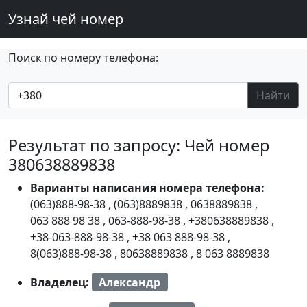
Узнай чей номер
Поиск по номеру телефона:
Найти
Результат по запросу: Чей номер
380638889838
Варианты написания номера телефона:
(063)888-98-38
,
(063)8889838
,
0638889838
,
063 888 98 38
,
063-888-98-38
,
+380638889838
,
+38-063-888-98-38
,
+38 063 888-98-38
,
8(063)888-98-38
,
80638889838
,
8 063 8889838
Владелец:
Александр