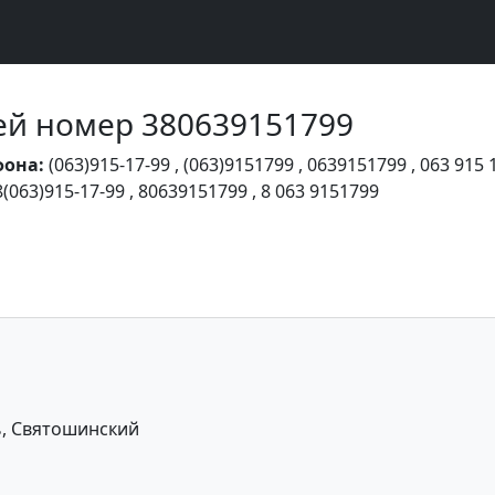
Чей номер 380639151799
фона:
(063)915-17-99
,
(063)9151799
,
0639151799
,
063 915 
8(063)915-17-99
,
80639151799
,
8 063 9151799
ь, Святошинский