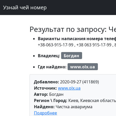
Узнай чей номер
Результат по запросу: 
Варианты написания номера теле
+38-063-915-17-99
,
+38 063 915-17-99
,
Владелец:
Богдан
Где найдено:
www.olx.ua
Добавлено:
2020-09-27 (411869)
Источник:
www.olx.ua
Автор:
Богдан
Регион \ Город:
Киев, Киевская област
Найдено:
Чистка аквариума
Подробнее