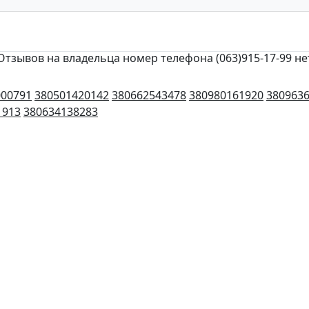
Отзывов на владельца номер телефона (063)915-17-99 не
000791
380501420142
380662543478
380980161920
380963
1913
380634138283