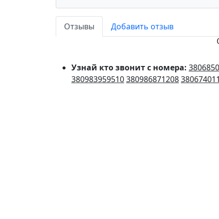
Отзывы
Добавить отзыв
Узнай кто звонит с номера:
380685
380983959510
380986871208
38067401