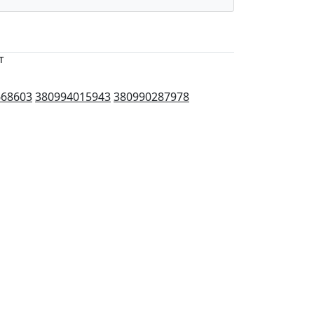
т
668603
380994015943
380990287978