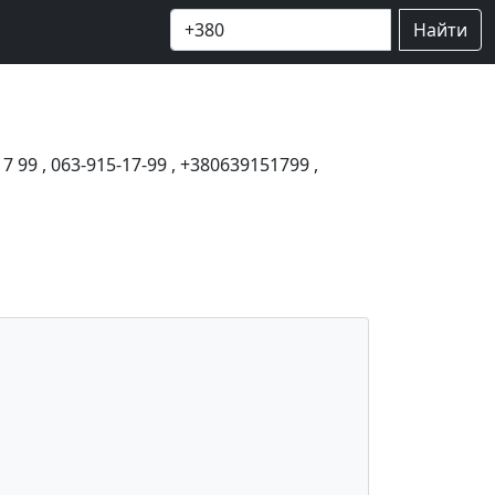
Найти
17 99
,
063-915-17-99
,
+380639151799
,