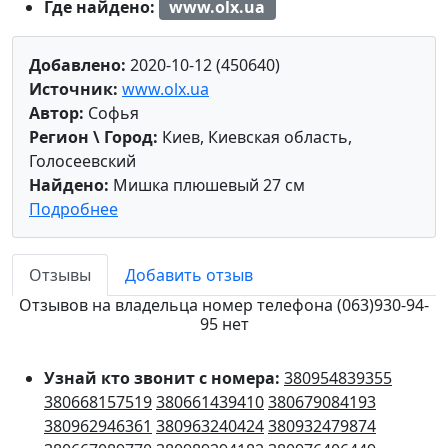
Где найдено:
www.olx.ua
Добавлено:
2020-10-12 (450640)
Источник:
www.olx.ua
Автор:
Софья
Регион \ Город:
Киев, Киевская область,
Голосеевский
Найдено:
Мишка плюшевый 27 см
Подробнее
Отзывы
Добавить отзыв
Отзывов на владельца номер телефона (063)930-94-
95 нет
Узнай кто звонит с номера:
380954839355
380668157519
380661439410
380679084193
380962946361
380963240424
380932479874