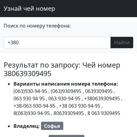
Узнай чей номер
Поиск по номеру телефона:
Найти
Результат по запросу: Чей номер
380639309495
Варианты написания номера телефона:
(063)930-94-95
,
(063)9309495
,
0639309495
,
063 930 94 95
,
063-930-94-95
,
+380639309495
,
+38-063-930-94-95
,
+38 063 930-94-95
,
8(063)930-94-95
,
80639309495
,
8 063 9309495
Владелец:
Софья