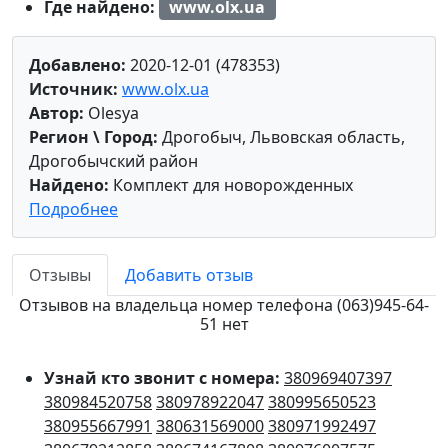
Где найдено:
www.olx.ua
Добавлено:
2020-12-01 (478353)
Источник:
www.olx.ua
Автор:
Olesya
Регион \ Город:
Дрогобыч, Львовская область,
Дрогобычский район
Найдено:
Комплект для новорожденных
Подробнее
Отзывы
Добавить отзыв
Отзывов на владельца номер телефона (063)945-64-
51 нет
Узнай кто звонит с номера:
380969407397
380984520758
380978922047
380995650523
380955667991
380631569000
380971992497