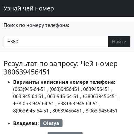
Узнай чей номер
Поиск по номеру телефона:
Найти
Результат по запросу: Чей номер
380639456451
Варианты написания номера телефона:
(063)945-64-51
,
(063)9456451
,
0639456451
,
063 945 64 51
,
063-945-64-51
,
+380639456451
,
+38-063-945-64-51
,
+38 063 945-64-51
,
8(063)945-64-51
,
80639456451
,
8 063 9456451
Владелец:
Olesya