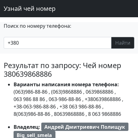
Узнай чей номер
Поиск по номеру телефона:
Найти
Результат по запросу: Чей номер
380639868886
Варианты написания номера телефона:
(063)986-88-86
,
(063)9868886
,
0639868886
,
063 986 88 86
,
063-986-88-86
,
+380639868886
,
+38-063-986-88-86
,
+38 063 986-88-86
,
8(063)986-88-86
,
80639868886
,
8 063 9868886
Владелец:
Андрей Дмитриевич Полищук
Big_sell_smela