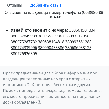
Отзывы
Добавить отзыв
Отзывов на владельца номер телефона (063)986-88-
86 нет
Узнай кто звонит с номера:
380661501334
380667849939
380955239367
380933179563
380975287732
380638104818
380993681288
380974339996
380990475586
380686958128
380976926509
Проєк предназначен для сбора информации про
владельцев телефонных номеров с открытых
источников OLX, авториа, бесплатка и других.
Поможет определить владельца номера телефона,
его место проживания, активность на популярных
досках объявлений.