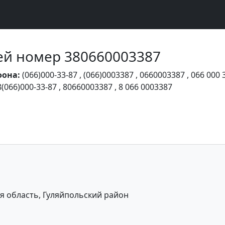
Чей номер 380660003387
фона:
(066)000-33-87
,
(066)0003387
,
0660003387
,
066 000 
8(066)000-33-87
,
80660003387
,
8 066 0003387
я область, Гуляйпольский район