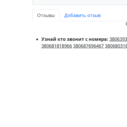
Отзывы
Добавить отзыв
Узнай кто звонит с номера:
380639
380681818966
380687696467
38068031