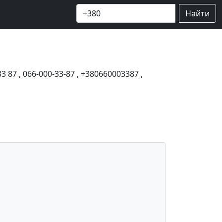
Найти
33 87
,
066-000-33-87
,
+380660003387
,