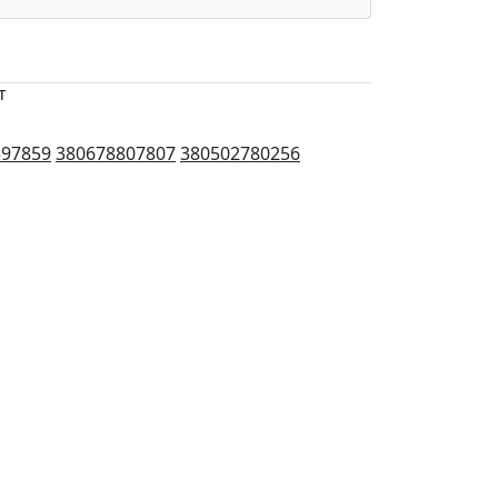
т
597859
380678807807
380502780256