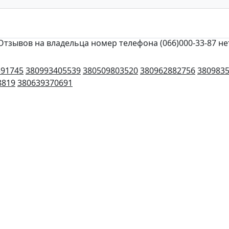
Отзывов на владельца номер телефона (066)000-33-87 не
391745
380993405539
380509803520
380962882756
380983
8819
380639370691