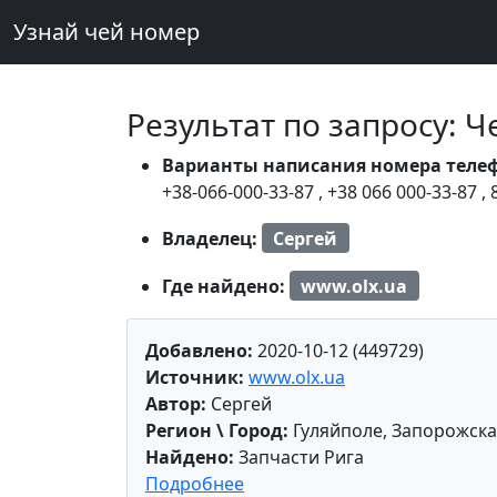
Узнай чей номер
Результат по запросу: 
Варианты написания номера теле
+38-066-000-33-87
,
+38 066 000-33-87
,
Владелец:
Сергей
Где найдено:
www.olx.ua
Добавлено:
2020-10-12 (449729)
Источник:
www.olx.ua
Автор:
Сергей
Регион \ Город:
Гуляйполе, Запорожска
Найдено:
Запчасти Рига
Подробнее