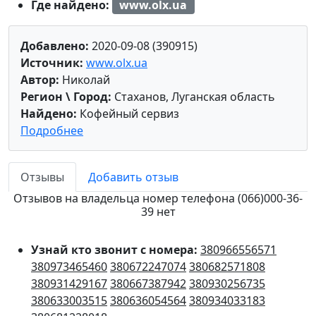
Где найдено:
www.olx.ua
Добавлено:
2020-09-08 (390915)
Источник:
www.olx.ua
Автор:
Николай
Регион \ Город:
Стаханов, Луганская область
Найдено:
Кофейный сервиз
Подробнее
Отзывы
Добавить отзыв
Отзывов на владельца номер телефона (066)000-36-
39 нет
Узнай кто звонит с номера:
380966556571
380973465460
380672247074
380682571808
380931429167
380667387942
380930256735
380633003515
380636054564
380934033183