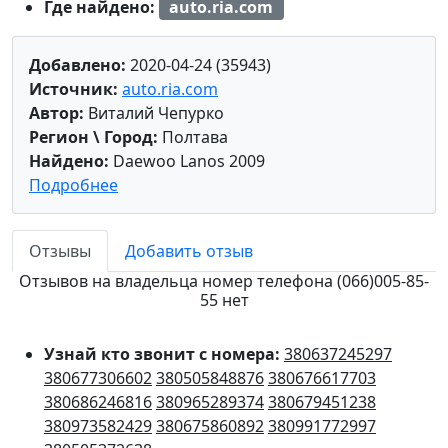
Где найдено:
auto.ria.com
Добавлено:
2020-04-24 (35943)
Источник:
auto.ria.com
Автор:
Виталий Чепурко
Регион \ Город:
Полтава
Найдено:
Daewoo Lanos 2009
Подробнее
Отзывы
Добавить отзыв
Отзывов на владельца номер телефона (066)005-85-
55 нет
Узнай кто звонит с номера:
380637245297
380677306602
380505848876
380676617703
380686246816
380965289374
380679451238
380973582429
380675860892
380991772997