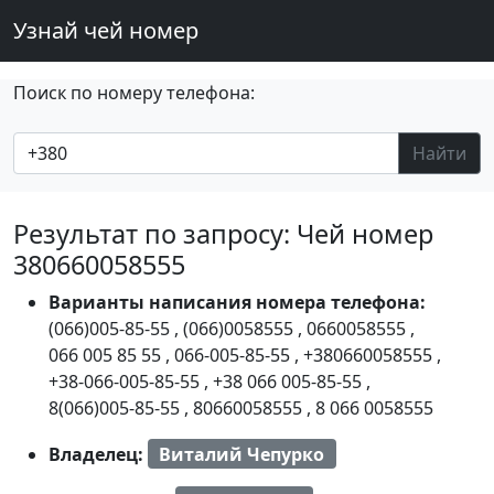
Узнай чей номер
Поиск по номеру телефона:
Найти
Результат по запросу: Чей номер
380660058555
Варианты написания номера телефона:
(066)005-85-55
,
(066)0058555
,
0660058555
,
066 005 85 55
,
066-005-85-55
,
+380660058555
,
+38-066-005-85-55
,
+38 066 005-85-55
,
8(066)005-85-55
,
80660058555
,
8 066 0058555
Владелец:
Виталий Чепурко