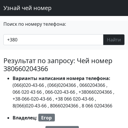
Узнай чей номер
Поиск по номеру телефона:
Найти
Результат по запросу: Чей номер
380660204366
Варианты написания номера телефона:
(066)020-43-66
,
(066)0204366
,
0660204366
,
066 020 43 66
,
066-020-43-66
,
+380660204366
,
+38-066-020-43-66
,
+38 066 020-43-66
,
8(066)020-43-66
,
80660204366
,
8 066 0204366
Владелец:
Егор