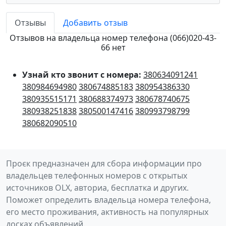
Отзывы
Добавить отзыв
Отзывов на владельца номер телефона (066)020-43-
66 нет
Узнай кто звонит с номера:
380634091241
380984694980
380674885183
380954386330
380935515171
380688374973
380678740675
380938251838
380500147416
380993798799
380682090510
Проєк предназначен для сбора информации про
владельцев телефонных номеров с открытых
источников OLX, авториа, бесплатка и других.
Поможет определить владельца номера телефона,
его место проживания, активность на популярных
досках объявлений.