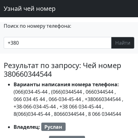
Узнай чей номер
Поиск по номеру телефона:
Найти
Результат по запросу: Чей номер
380660344544
Варианты написания номера телефона:
(066)034-45-44
,
(066)0344544
,
0660344544
,
066 034 45 44
,
066-034-45-44
,
+380660344544
,
+38-066-034-45-44
,
+38 066 034-45-44
,
8(066)034-45-44
,
80660344544
,
8 066 0344544
Владелец:
Руслан