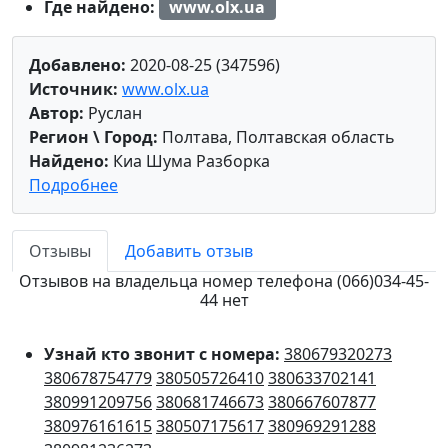
Где найдено:
www.olx.ua
Добавлено:
2020-08-25 (347596)
Источник:
www.olx.ua
Автор:
Руслан
Регион \ Город:
Полтава, Полтавская область
Найдено:
Киа Шума Разборка
Подробнее
Отзывы
Добавить отзыв
Отзывов на владельца номер телефона (066)034-45-
44 нет
Узнай кто звонит с номера:
380679320273
380678754779
380505726410
380633702141
380991209756
380681746673
380667607877
380976161615
380507175617
380969291288