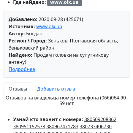
Где найдено:
www.olx.ua
Добавлено:
2020-09-28 (425671)
Источник:
www.olx.ua
Автор:
Богдан
Регион \ Город:
Зеньков, Полтавская область,
Зеньковский район
Найдено:
Продам головки на супутникову
антену!
Подробнее
Отзывы
Добавить отзыв
Отзывов на владельца номер телефона (066)064-90-
59 нет
Узнай кто звонит с номера:
380509208362
380951152578
380967471783
380733406730