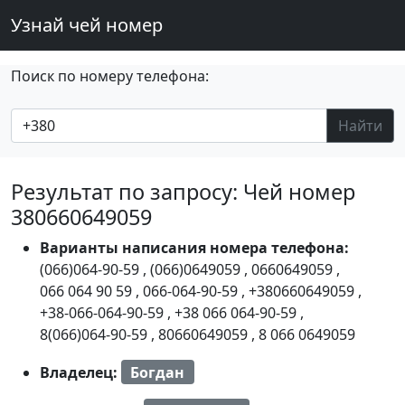
Узнай чей номер
Поиск по номеру телефона:
Найти
Результат по запросу: Чей номер
380660649059
Варианты написания номера телефона:
(066)064-90-59
,
(066)0649059
,
0660649059
,
066 064 90 59
,
066-064-90-59
,
+380660649059
,
+38-066-064-90-59
,
+38 066 064-90-59
,
8(066)064-90-59
,
80660649059
,
8 066 0649059
Владелец:
Богдан