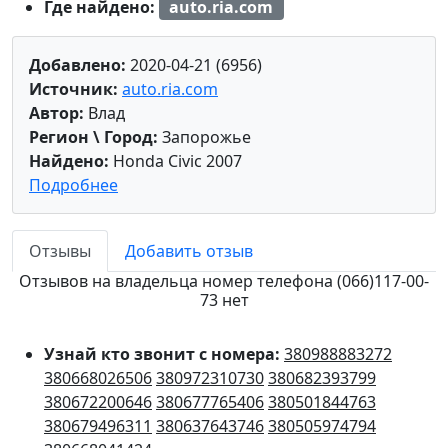
Где найдено:
auto.ria.com
Добавлено:
2020-04-21 (6956)
Источник:
auto.ria.com
Автор:
Влад
Регион \ Город:
Запорожье
Найдено:
Honda Civic 2007
Подробнее
Отзывы
Добавить отзыв
Отзывов на владельца номер телефона (066)117-00-
73 нет
Узнай кто звонит с номера:
380988883272
380668026506
380972310730
380682393799
380672200646
380677765406
380501844763
380679496311
380637643746
380505974794