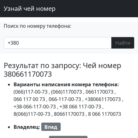
Узнай чей номер
Поиск по номеру телефона:
Найти
Результат по запросу: Чей номер
380661170073
Варианты написания номера телефона:
(066)117-00-73
,
(066)1170073
,
0661170073
,
066 117 00 73
,
066-117-00-73
,
+380661170073
,
+38-066-117-00-73
,
+38 066 117-00-73
,
8(066)117-00-73
,
80661170073
,
8 066 1170073
Владелец:
Влад