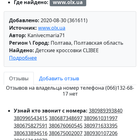
Где найдено:
www.olx.ua
Добавлено:
2020-08-30 (361611)
Источник:
www.olx.ua
Автор:
Kanivecmaria71
Регион \ Город:
Полтава, Полтавская область
Найдено:
Детские кроссовки CLIBEE
Подробнее
Отзывы
Добавить отзыв
Отзывов на владельца номер телефона (066)132-68-
17 нет
Узнай кто звонит с номера:
380989393840
380996543415
380687348697
380961031997
380675827591
380676060545
380971633395
380633894516
380675002007
380930107206