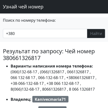
Узнай чей номер
Поиск по номеру телефона:
Найти
Результат по запросу: Чей номер
380661326817
Варианты написания номера телефона:
(066)132-68-17
,
(066)1326817
,
0661326817
,
066 132 68 17
,
066-132-68-17
,
+380661326817
,
+38-066-132-68-17
,
+38 066 132-68-17
,
8(066)132-68-17
,
80661326817
,
8 066 1326817
Владелец:
Kanivecmaria71