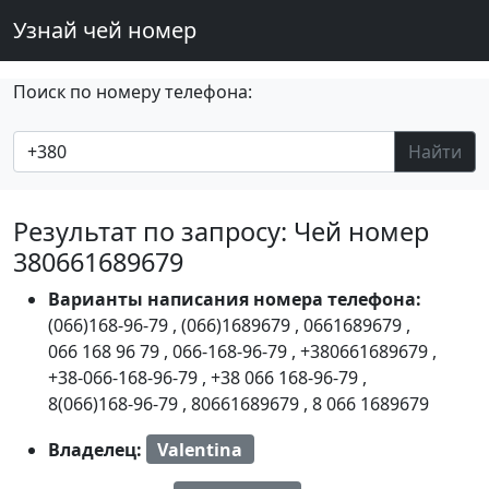
Узнай чей номер
Поиск по номеру телефона:
Найти
Результат по запросу: Чей номер
380661689679
Варианты написания номера телефона:
(066)168-96-79
,
(066)1689679
,
0661689679
,
066 168 96 79
,
066-168-96-79
,
+380661689679
,
+38-066-168-96-79
,
+38 066 168-96-79
,
8(066)168-96-79
,
80661689679
,
8 066 1689679
Владелец:
Valentina