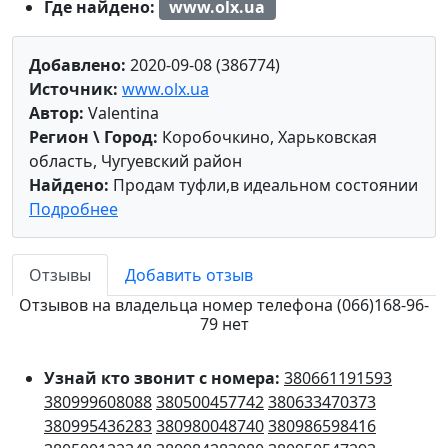
Где найдено:
www.olx.ua
Добавлено:
2020-09-08 (386774)
Источник:
www.olx.ua
Автор:
Valentina
Регион \ Город:
Коробочкино, Харьковская
область, Чугуевский район
Найдено:
Продам туфли,в идеальном состоянии
Подробнее
Отзывы
Добавить отзыв
Отзывов на владельца номер телефона (066)168-96-
79 нет
Узнай кто звонит с номера:
380661191593
380999608088
380500457742
380633470373
380995436283
380980048740
380986598416