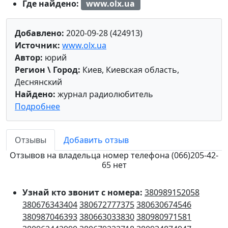
Где найдено:
www.olx.ua
Добавлено:
2020-09-28 (424913)
Источник:
www.olx.ua
Автор:
юрий
Регион \ Город:
Киев, Киевская область,
Деснянский
Найдено:
журнал радиолюбитель
Подробнее
Отзывы
Добавить отзыв
Отзывов на владельца номер телефона (066)205-42-
65 нет
Узнай кто звонит с номера:
380989152058
380676343404
380672777375
380630674546
380987046393
380663033830
380980971581