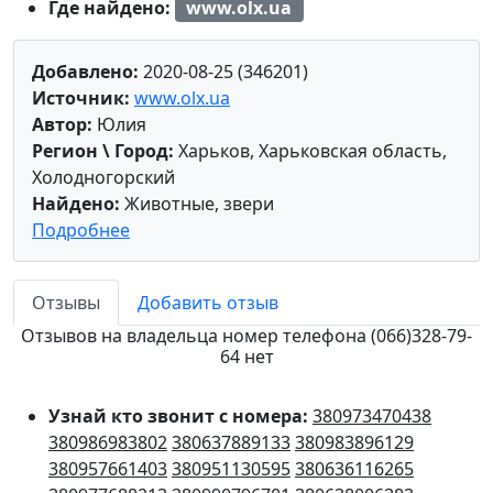
Где найдено:
www.olx.ua
Добавлено:
2020-08-25 (346201)
Источник:
www.olx.ua
Автор:
Юлия
Регион \ Город:
Харьков, Харьковская область,
Холодногорский
Найдено:
Животные, звери
Подробнее
Отзывы
Добавить отзыв
Отзывов на владельца номер телефона (066)328-79-
64 нет
Узнай кто звонит с номера:
380973470438
380986983802
380637889133
380983896129
380957661403
380951130595
380636116265