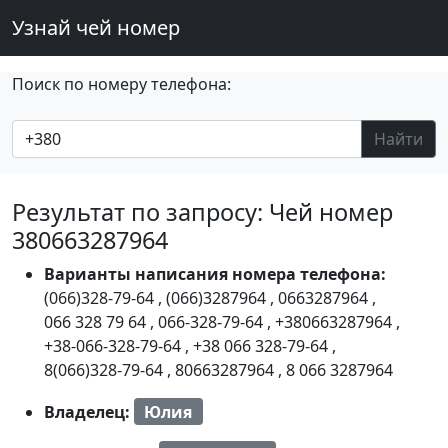
Узнай чей номер
Поиск по номеру телефона:
Найти
Результат по запросу: Чей номер
380663287964
Варианты написания номера телефона:
(066)328-79-64
,
(066)3287964
,
0663287964
,
066 328 79 64
,
066-328-79-64
,
+380663287964
,
+38-066-328-79-64
,
+38 066 328-79-64
,
8(066)328-79-64
,
80663287964
,
8 066 3287964
Владелец:
Юлия