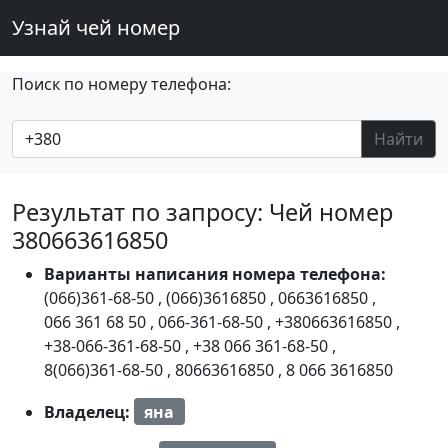
Узнай чей номер
Поиск по номеру телефона:
Найти
Результат по запросу: Чей номер
380663616850
Варианты написания номера телефона:
(066)361-68-50
,
(066)3616850
,
0663616850
,
066 361 68 50
,
066-361-68-50
,
+380663616850
,
+38-066-361-68-50
,
+38 066 361-68-50
,
8(066)361-68-50
,
80663616850
,
8 066 3616850
Владелец:
яна