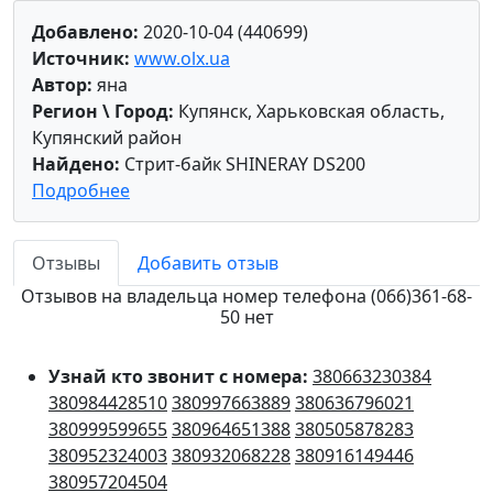
Добавлено:
2020-10-04 (440699)
Источник:
www.olx.ua
Автор:
яна
Регион \ Город:
Купянск, Харьковская область,
Купянский район
Найдено:
Стрит-байк SHINERAY DS200
Подробнее
Отзывы
Добавить отзыв
Отзывов на владельца номер телефона (066)361-68-
50 нет
Узнай кто звонит с номера:
380663230384
380984428510
380997663889
380636796021
380999599655
380964651388
380505878283
380952324003
380932068228
380916149446
380957204504