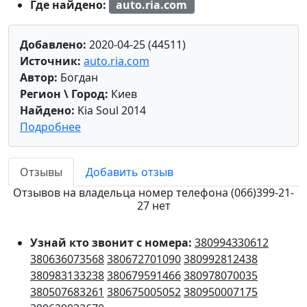
Где найдено:
auto.ria.com
Добавлено:
2020-04-25 (44511)
Источник:
auto.ria.com
Автор:
Богдан
Регион \ Город:
Киев
Найдено:
Kia Soul 2014
Подробнее
Отзывы
Добавить отзыв
Отзывов на владельца номер телефона (066)399-21-
27 нет
Узнай кто звонит с номера:
380994330612
380636073568
380672701090
380992812438
380983133238
380679591466
380978070035
380507683261
380675005052
380950007175