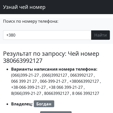
Узнай чей номер
Поиск по номеру телефона:
Найти
Результат по запросу: Чей номер
380663992127
Варианты написания номера телефона:
(066)399-21-27
,
(066)3992127
,
0663992127
,
066 399 21 27
,
066-399-21-27
,
+380663992127
,
+38-066-399-21-27
,
+38 066 399-21-27
,
8(066)399-21-27
,
80663992127
,
8 066 3992127
Владелец:
Богдан