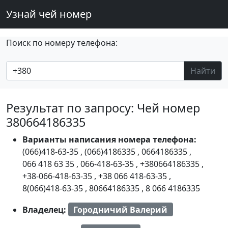
Узнай чей номер
Поиск по номеру телефона:
Найти
Результат по запросу: Чей номер
380664186335
Варианты написания номера телефона:
(066)418-63-35
,
(066)4186335
,
0664186335
,
066 418 63 35
,
066-418-63-35
,
+380664186335
,
+38-066-418-63-35
,
+38 066 418-63-35
,
8(066)418-63-35
,
80664186335
,
8 066 4186335
Владелец:
Городничий Валерий