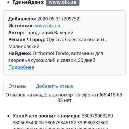
Где найдено:
www.olx.ua
Добавлено:
2020-05-31 (209752)
Источник:
www.olx.ua
Автор:
Городничий Валерий
Регион \ Город:
Одесса, Одесская область,
Малиновский
Найдено:
Orthomol Tendo, витамины для
здоровья сухожилий и связок, 30 дней
Подробнее
Отзывы
Добавить отзыв
Отзывов на владельца номер телефона (066)418-63-
35 нет
Узнай кто звонит с номера:
380979963260
380668540006
380675346182
380930282860