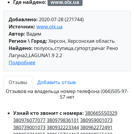
Где найдено:
www.olx.ua
Добавлено:
2020-07-28 (271744)
Источник:
www.olx.ua
Автор:
Вадим
Регион \ Город:
Херсон, Херсонская область
Найдено:
полуось,ступица,супорт,ричаг Рено
Лагуна2,LAGUNA1.9 2.2
Подробнее
Отзывы
Добавить отзыв
Отзывов на владельца номер телефона (066)505-97-
57 нет
Узнай кто звонит с номера:
380665550329
380976077077
380979836101
380959001073
380739001073
380932223344
380962272491