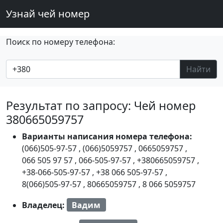
Узнай чей номер
Поиск по номеру телефона:
Найти
Результат по запросу: Чей номер
380665059757
Варианты написания номера телефона:
(066)505-97-57
,
(066)5059757
,
0665059757
,
066 505 97 57
,
066-505-97-57
,
+380665059757
,
+38-066-505-97-57
,
+38 066 505-97-57
,
8(066)505-97-57
,
80665059757
,
8 066 5059757
Владелец:
Вадим