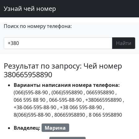
Узнай чей номер
Поиск по номеру телефона:
Найти
Результат по запросу: Чей номер
380665958890
Варианты написания номера телефона:
(066)595-88-90
,
(066)5958890
,
0665958890
,
066 595 88 90
,
066-595-88-90
,
+380665958890
,
+38-066-595-88-90
,
+38 066 595-88-90
,
8(066)595-88-90
,
80665958890
,
8 066 5958890
Владелец:
Марина