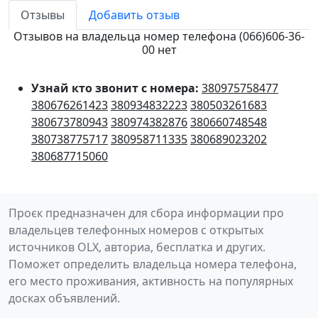
Отзывы
Добавить отзыв
Отзывов на владельца номер телефона (066)606-36-
00 нет
Узнай кто звонит с номера:
380975758477
380676261423
380934832223
380503261683
380673780943
380974382876
380660748548
380738775717
380958711335
380689023202
380687715060
Проєк предназначен для сбора информации про
владельцев телефонных номеров с открытых
источников OLX, авториа, бесплатка и других.
Поможет определить владельца номера телефона,
его место проживания, активность на популярных
досках объявлений.