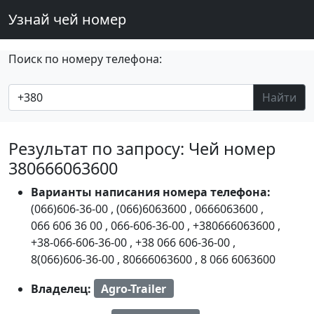
Узнай чей номер
Поиск по номеру телефона:
Найти
Результат по запросу: Чей номер
380666063600
Варианты написания номера телефона:
(066)606-36-00
,
(066)6063600
,
0666063600
,
066 606 36 00
,
066-606-36-00
,
+380666063600
,
+38-066-606-36-00
,
+38 066 606-36-00
,
8(066)606-36-00
,
80666063600
,
8 066 6063600
Владелец:
Agro-Trailer