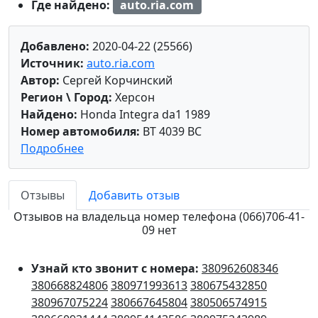
Где найдено:
auto.ria.com
Добавлено:
2020-04-22 (25566)
Источник:
auto.ria.com
Автор:
Сергей Корчинский
Регион \ Город:
Херсон
Найдено:
Honda Integra da1 1989
Номер автомобиля:
BT 4039 BC
Подробнее
Отзывы
Добавить отзыв
Отзывов на владельца номер телефона (066)706-41-
09 нет
Узнай кто звонит с номера:
380962608346
380668824806
380971993613
380675432850
380967075224
380667645804
380506574915