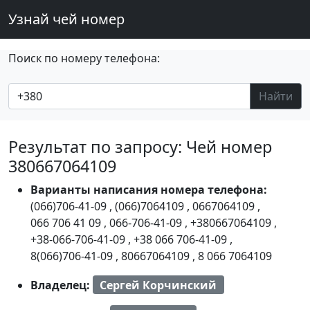
Узнай чей номер
Поиск по номеру телефона:
Найти
Результат по запросу: Чей номер
380667064109
Варианты написания номера телефона:
(066)706-41-09
,
(066)7064109
,
0667064109
,
066 706 41 09
,
066-706-41-09
,
+380667064109
,
+38-066-706-41-09
,
+38 066 706-41-09
,
8(066)706-41-09
,
80667064109
,
8 066 7064109
Владелец:
Сергей Корчинский