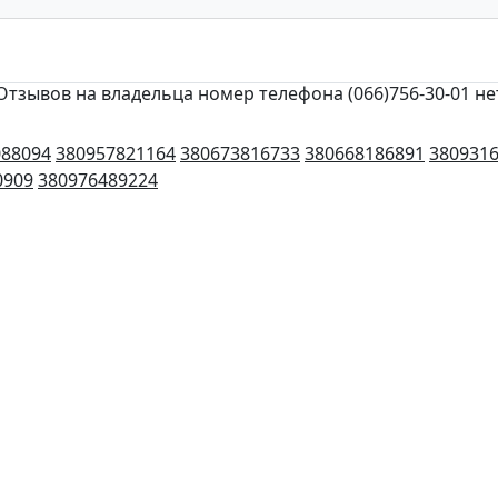
Отзывов на владельца номер телефона (066)756-30-01 не
088094
380957821164
380673816733
380668186891
380931
0909
380976489224