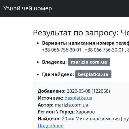
Узнай чей номер
Результат по запросу: 
Варианты написания номера теле
+38-066-756-30-01
,
+38 066 756-30-01
,
Владелец:
marizia.com.ua
Где найдено:
besplatka.ua
Добавлено:
2020-05-08 (122058)
Источник:
besplatka.ua
Автор:
marizia.com.ua
Регион \ Город:
Харьков
Найдено:
20 мл Мини-парфюмерия ( руч
Подробнее