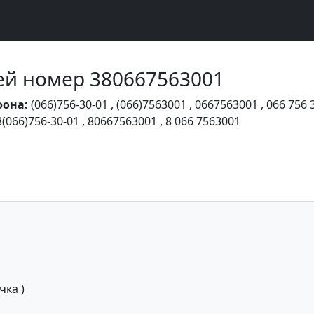
Чей номер 380667563001
фона:
(066)756-30-01
,
(066)7563001
,
0667563001
,
066 756 
8(066)756-30-01
,
80667563001
,
8 066 7563001
ка )