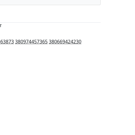
т
663873
380974457365
380669424230