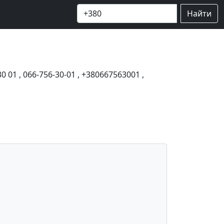
Найти
30 01
,
066-756-30-01
,
+380667563001
,