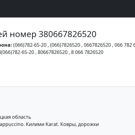
Чей номер 380667826520
фона:
(066)782-65-20
,
(066)7826520
,
0667826520
,
066 782 
8(066)782-65-20
,
80667826520
,
8 066 7826520
цкая область
 Cappuccino. Килими Karat. Ковры, дорожки