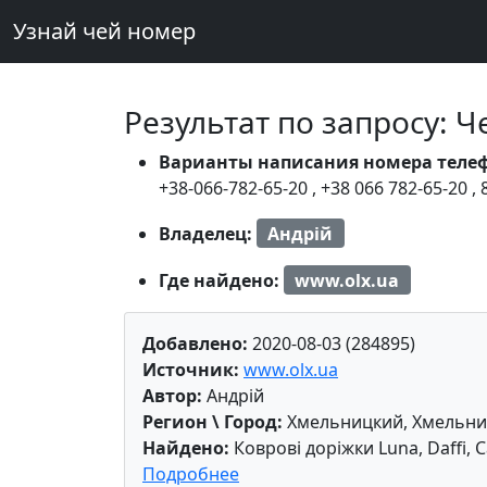
Узнай чей номер
Результат по запросу: 
Варианты написания номера теле
+38-066-782-65-20
,
+38 066 782-65-20
,
Владелец:
Андрій
Где найдено:
www.olx.ua
Добавлено:
2020-08-03 (284895)
Источник:
www.olx.ua
Автор:
Андрій
Регион \ Город:
Хмельницкий, Хмельни
Найдено:
Коврові доріжки Luna, Daffi,
Подробнее