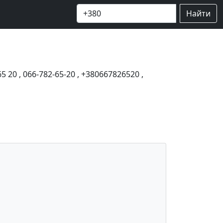
Найти
65 20
,
066-782-65-20
,
+380667826520
,