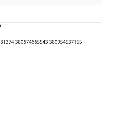
т
581374
380674665543
380954537155