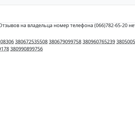
Отзывов на владельца номер телефона (066)782-65-20 не
308306
380672535508
380679099758
380960765239
380500
9178
380990899756