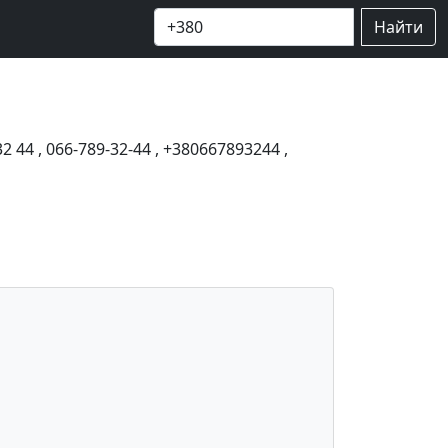
Найти
32 44
,
066-789-32-44
,
+380667893244
,