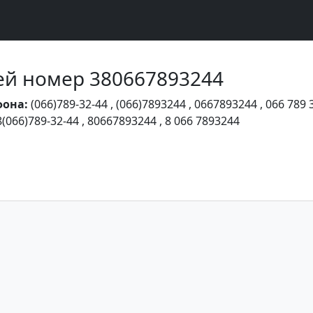
Чей номер 380667893244
фона:
(066)789-32-44
,
(066)7893244
,
0667893244
,
066 789 
8(066)789-32-44
,
80667893244
,
8 066 7893244