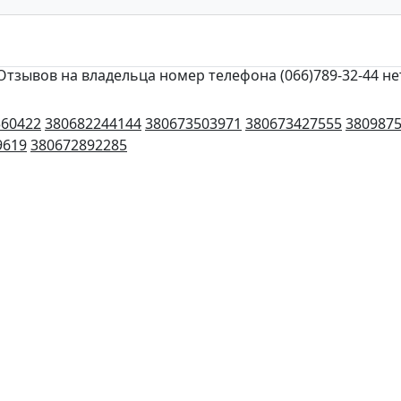
Отзывов на владельца номер телефона (066)789-32-44 не
560422
380682244144
380673503971
380673427555
380987
9619
380672892285