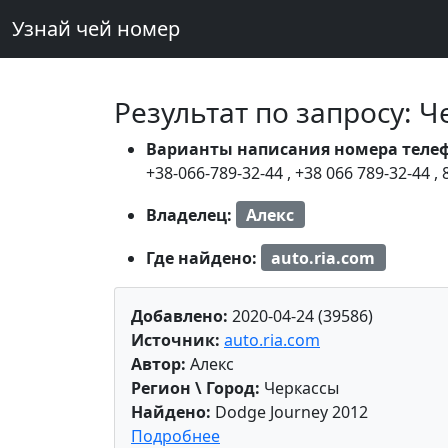
Узнай чей номер
Результат по запросу: 
Варианты написания номера теле
+38-066-789-32-44
,
+38 066 789-32-44
,
Владелец:
Алекс
Где найдено:
auto.ria.com
Добавлено:
2020-04-24 (39586)
Источник:
auto.ria.com
Автор:
Алекс
Регион \ Город:
Черкассы
Найдено:
Dodge Journey 2012
Подробнее