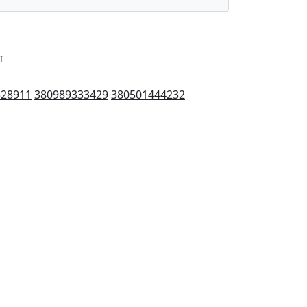
т
528911
380989333429
380501444232