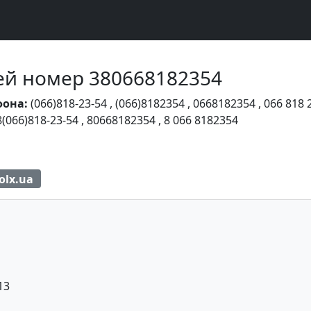
Чей номер 380668182354
фона:
(066)818-23-54
,
(066)8182354
,
0668182354
,
066 818 
8(066)818-23-54
,
80668182354
,
8 066 8182354
olx.ua
13