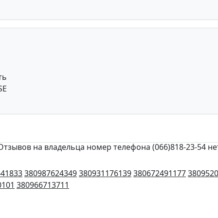
ть
SE
Отзывов на владельца номер телефона (066)818-23-54 не
641833
380987624349
380931176139
380672491177
380952
0101
380966713711