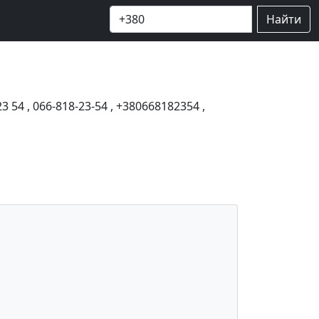
Найти
23 54
,
066-818-23-54
,
+380668182354
,