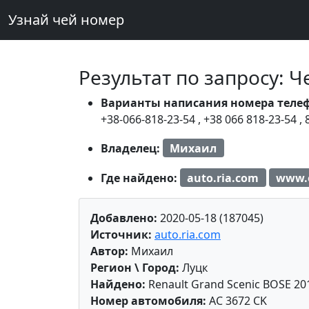
Узнай чей номер
Результат по запросу: 
Варианты написания номера теле
+38-066-818-23-54
,
+38 066 818-23-54
,
Владелец:
Михаил
Где найдено:
auto.ria.com
www.
Добавлено:
2020-05-18 (187045)
Источник:
auto.ria.com
Автор:
Михаил
Регион \ Город:
Луцк
Найдено:
Renault Grand Scenic BOSE 20
Номер автомобиля:
AC 3672 CK