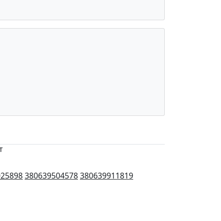
т
025898
380639504578
380639911819