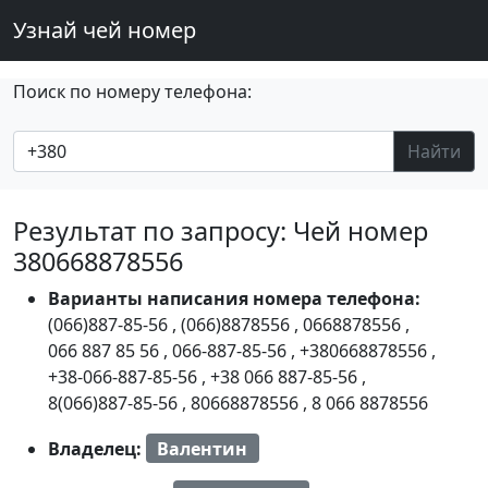
Узнай чей номер
Поиск по номеру телефона:
Найти
Результат по запросу: Чей номер
380668878556
Варианты написания номера телефона:
(066)887-85-56
,
(066)8878556
,
0668878556
,
066 887 85 56
,
066-887-85-56
,
+380668878556
,
+38-066-887-85-56
,
+38 066 887-85-56
,
8(066)887-85-56
,
80668878556
,
8 066 8878556
Владелец:
Валентин