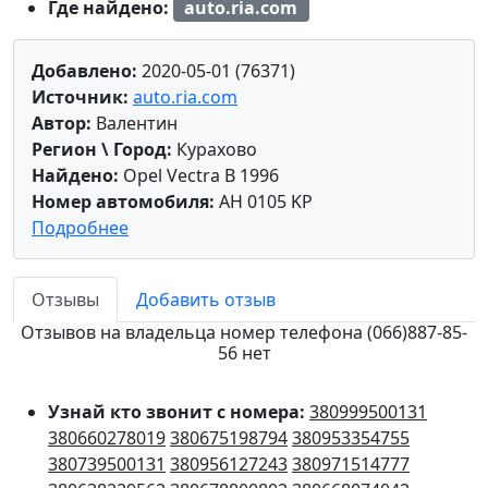
Где найдено:
auto.ria.com
Добавлено:
2020-05-01 (76371)
Источник:
auto.ria.com
Автор:
Валентин
Регион \ Город:
Курахово
Найдено:
Opel Vectra B 1996
Номер автомобиля:
AH 0105 KP
Подробнее
Отзывы
Добавить отзыв
Отзывов на владельца номер телефона (066)887-85-
56 нет
Узнай кто звонит с номера:
380999500131
380660278019
380675198794
380953354755
380739500131
380956127243
380971514777