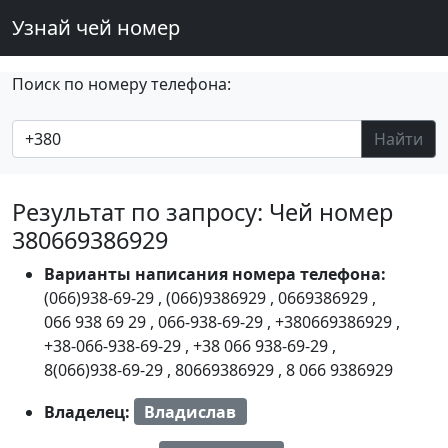
Узнай чей номер
Поиск по номеру телефона:
Найти
Результат по запросу: Чей номер
380669386929
Варианты написания номера телефона:
(066)938-69-29
,
(066)9386929
,
0669386929
,
066 938 69 29
,
066-938-69-29
,
+380669386929
,
+38-066-938-69-29
,
+38 066 938-69-29
,
8(066)938-69-29
,
80669386929
,
8 066 9386929
Владелец:
Владислав