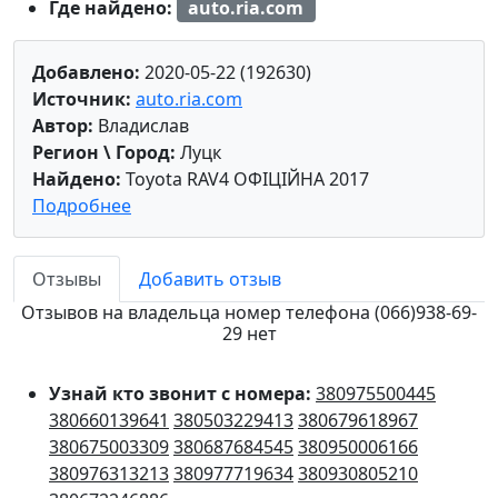
Где найдено:
auto.ria.com
Добавлено:
2020-05-22 (192630)
Источник:
auto.ria.com
Автор:
Владислав
Регион \ Город:
Луцк
Найдено:
Toyota RAV4 ОФІЦІЙНА 2017
Подробнее
Отзывы
Добавить отзыв
Отзывов на владельца номер телефона (066)938-69-
29 нет
Узнай кто звонит с номера:
380975500445
380660139641
380503229413
380679618967
380675003309
380687684545
380950006166
380976313213
380977719634
380930805210