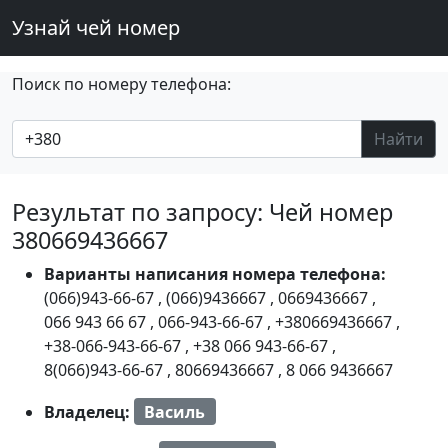
Узнай чей номер
Поиск по номеру телефона:
Найти
Результат по запросу: Чей номер
380669436667
Варианты написания номера телефона:
(066)943-66-67
,
(066)9436667
,
0669436667
,
066 943 66 67
,
066-943-66-67
,
+380669436667
,
+38-066-943-66-67
,
+38 066 943-66-67
,
8(066)943-66-67
,
80669436667
,
8 066 9436667
Владелец:
Василь