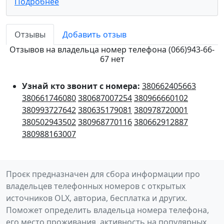
Подробнее
Отзывы
Добавить отзыв
Отзывов на владельца номер телефона (066)943-66-
67 нет
Узнай кто звонит с номера:
380662405663
380661746080
380687007254
380966660102
380993727642
380635179081
380978720001
380502943502
380968770116
380662912887
380988163007
Проєк предназначен для сбора информации про
владельцев телефонных номеров с открытых
источников OLX, авториа, бесплатка и других.
Поможет определить владельца номера телефона,
его место проживания, активность на популярных