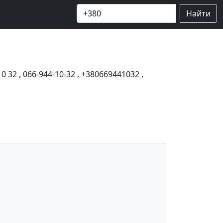
Найти
10 32
,
066-944-10-32
,
+380669441032
,