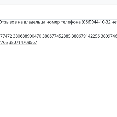
Отзывов на владельца номер телефона (066)944-10-32 не
477472
380688900470
380677452885
380679142256
380974
7765
380714708567