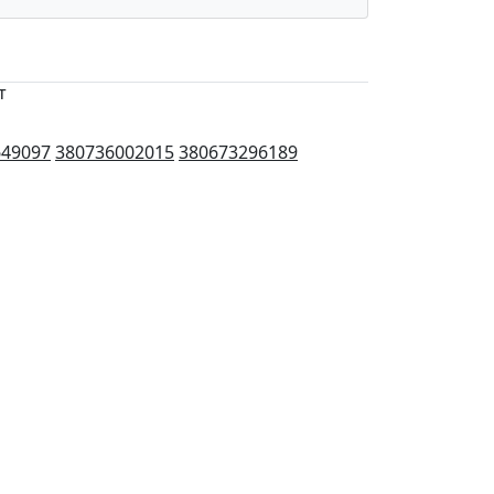
т
649097
380736002015
380673296189