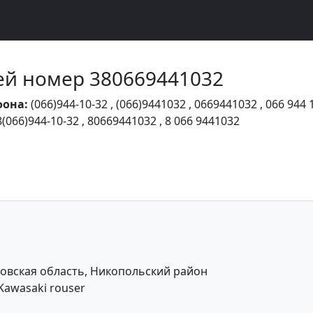
Чей номер 380669441032
фона:
(066)944-10-32
,
(066)9441032
,
0669441032
,
066 944 
8(066)944-10-32
,
80669441032
,
8 066 9441032
овская область, Никопольский район
 Kawasaki rouser