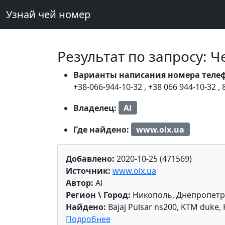
Узнай чей номер
Результат по запросу: 
Варианты написания номера теле
+38-066-944-10-32
,
+38 066 944-10-32
,
Владелец:
Al
Где найдено:
www.olx.ua
Добавлено:
2020-10-25 (471569)
Источник:
www.olx.ua
Автор:
Al
Регион \ Город:
Никополь, Днепропетр
Найдено:
Bajaj Pulsar ns200, KTM duke,
Подробнее