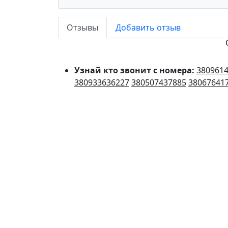
Отзывы
Добавить отзыв
Узнай кто звонит с номера:
380961
380933636227
380507437885
38067641