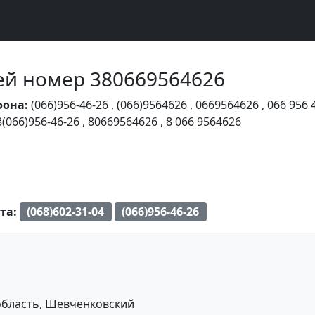
Чей номер 380669564626
фона:
(066)956-46-26
,
(066)9564626
,
0669564626
,
066 956 
8(066)956-46-26
,
80669564626
,
8 066 9564626
та:
(068)602-31-04
(066)956-46-26
область, Шевченковский