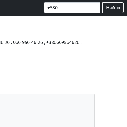
Найти
46 26
,
066-956-46-26
,
+380669564626
,