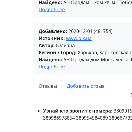
Найдено:
АН Продам 1 ком.кв. м."Побед
Подробнее
Добавлено:
2020-12-01 (481754)
Источник:
www.olx.ua
Автор:
Юлиана
Регион \ Город:
Харьков, Харьковская 
Найдено:
АН Продам дом Москалевка. 
Подробнее
Отзывы
Добавить отзыв
Узнай кто звонит с номера:
380991
380986978854
380954584089
38066773