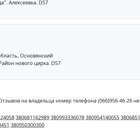
а". Алексеевка. D57
область, Основянский
Район нового цирка. D57
Отзывов на владельца номер телефона (066)956-46-26 не
524058
380681162989
380993336078
380954140055
380685
3451
380950300300