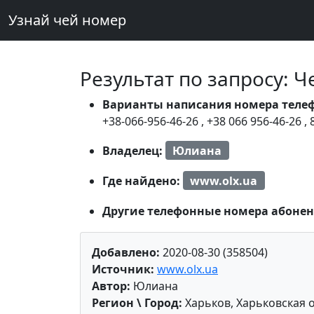
Узнай чей номер
Результат по запросу: 
Варианты написания номера теле
+38-066-956-46-26
,
+38 066 956-46-26
,
Владелец:
Юлиана
Где найдено:
www.olx.ua
Другие телефонные номера абонен
Добавлено:
2020-08-30 (358504)
Источник:
www.olx.ua
Автор:
Юлиана
Регион \ Город:
Харьков, Харьковская 