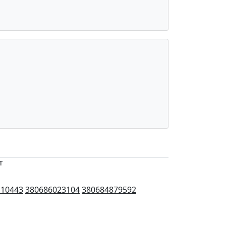
т
110443
380686023104
380684879592