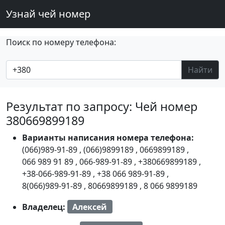
Узнай чей номер
Поиск по номеру телефона:
Найти
Результат по запросу: Чей номер
380669899189
Варианты написания номера телефона:
(066)989-91-89
,
(066)9899189
,
0669899189
,
066 989 91 89
,
066-989-91-89
,
+380669899189
,
+38-066-989-91-89
,
+38 066 989-91-89
,
8(066)989-91-89
,
80669899189
,
8 066 9899189
Владелец:
Алексей