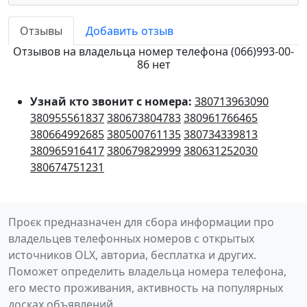
Отзывы
Добавить отзыв
Отзывов на владельца номер телефона (066)993-00-
86 нет
Узнай кто звонит с номера:
380713963090
380955561837
380673804783
380961766465
380664992685
380500761135
380734339813
380965916417
380679829999
380631252030
380674751231
Проєк предназначен для сбора информации про
владельцев телефонных номеров с открытых
источников OLX, авториа, бесплатка и других.
Поможет определить владельца номера телефона,
его место проживания, активность на популярных
досках объявлений.