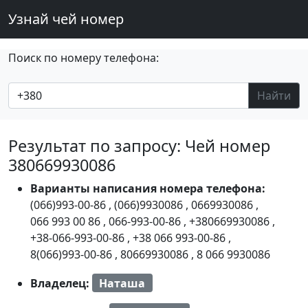
Узнай чей номер
Поиск по номеру телефона:
Найти
Результат по запросу: Чей номер
380669930086
Варианты написания номера телефона:
(066)993-00-86
,
(066)9930086
,
0669930086
,
066 993 00 86
,
066-993-00-86
,
+380669930086
,
+38-066-993-00-86
,
+38 066 993-00-86
,
8(066)993-00-86
,
80669930086
,
8 066 9930086
Владелец:
Наташа