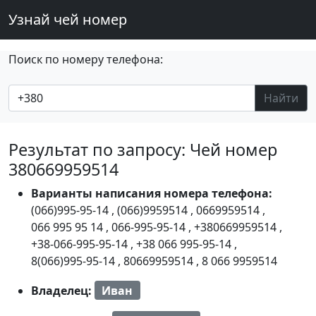
Узнай чей номер
Поиск по номеру телефона:
Найти
Результат по запросу: Чей номер
380669959514
Варианты написания номера телефона:
(066)995-95-14
,
(066)9959514
,
0669959514
,
066 995 95 14
,
066-995-95-14
,
+380669959514
,
+38-066-995-95-14
,
+38 066 995-95-14
,
8(066)995-95-14
,
80669959514
,
8 066 9959514
Владелец:
Иван