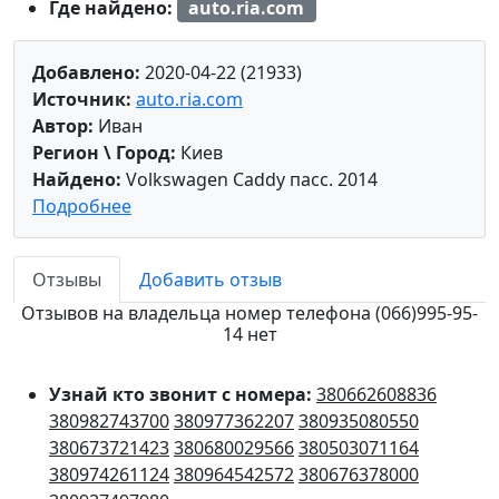
Где найдено:
auto.ria.com
Добавлено:
2020-04-22 (21933)
Источник:
auto.ria.com
Автор:
Иван
Регион \ Город:
Киев
Найдено:
Volkswagen Caddy пасс. 2014
Подробнее
Отзывы
Добавить отзыв
Отзывов на владельца номер телефона (066)995-95-
14 нет
Узнай кто звонит с номера:
380662608836
380982743700
380977362207
380935080550
380673721423
380680029566
380503071164
380974261124
380964542572
380676378000