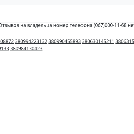
Отзывов на владельца номер телефона (067)000-11-68 не
908872
380994223132
380990455893
380630145211
380631
9133
380984130423