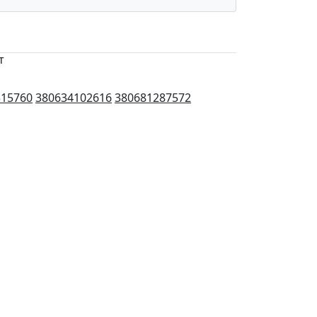
т
515760
380634102616
380681287572