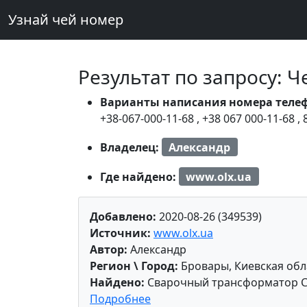
Узнай чей номер
Результат по запросу: 
Варианты написания номера теле
+38-067-000-11-68
,
+38 067 000-11-68
,
Владелец:
Александр
Где найдено:
www.olx.ua
Добавлено:
2020-08-26 (349539)
Источник:
www.olx.ua
Автор:
Александр
Регион \ Город:
Бровары, Киевская обл
Найдено:
Сварочный трансформатор С
Подробнее