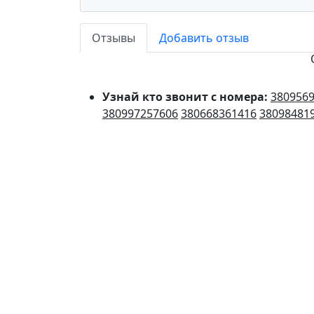
Отзывы
Добавить отзыв
Узнай кто звонит с номера:
380956
380997257606
380668361416
38098481