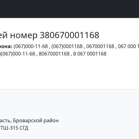
Чей номер 380670001168
фона:
(067)000-11-68
,
(067)0001168
,
0670001168
,
067 000 
8(067)000-11-68
,
80670001168
,
8 067 0001168
асть, Броварской район
ТШ-315 СГД