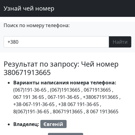
Узнай чей номер
Поиск по номеру телефона:
Найти
Результат по запросу: Чей номер
380671913665
Варианты написания номера телефона:
(067)191-36-65
,
(067)1913665
,
0671913665
,
067 191 36 65
,
067-191-36-65
,
+380671913665
,
+38-067-191-36-65
,
+38 067 191-36-65
,
8(067)191-36-65
,
80671913665
,
8 067 1913665
Владелец:
Євгеній