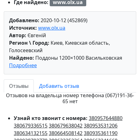
Где найдено:
www.olx.ua
Добавлено:
2020-10-12 (452869)
Источник:
www.olx.ua
Автор:
Євгеній
Регион \ Город:
Киев, Киевская область,
Голосеевский
Найдено:
Поддоны 1200×1000 Васильковская
Подробнее
Отзывы
Добавить отзыв
Отзывов на владельца номер телефона (067)191-36-
65 нет
Узнай кто звонит с номера:
380957644880
380679336515
380679638042
380953531206
380634132155
380664508142
380935361190