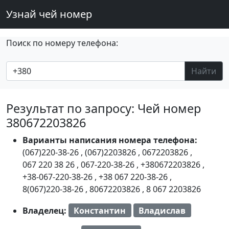
Узнай чей номер
Поиск по номеру телефона:
Найти
Результат по запросу: Чей номер
380672203826
Варианты написания номера телефона:
(067)220-38-26
,
(067)2203826
,
0672203826
,
067 220 38 26
,
067-220-38-26
,
+380672203826
,
+38-067-220-38-26
,
+38 067 220-38-26
,
8(067)220-38-26
,
80672203826
,
8 067 2203826
Владелец:
Константин
Владислав