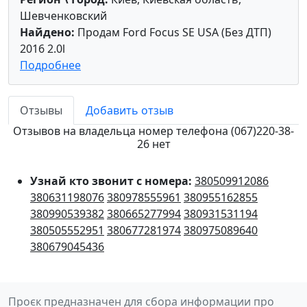
Шевченковский
Найдено:
Продам Ford Focus SE USA (Без ДТП)
2016 2.0l
Подробнее
Отзывы
Добавить отзыв
Отзывов на владельца номер телефона (067)220-38-
26 нет
Узнай кто звонит с номера:
380509912086
380631198076
380978555961
380955162855
380990539382
380665277994
380931531194
380505552951
380677281974
380975089640
380679045436
Проєк предназначен для сбора информации про