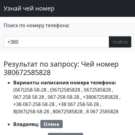
Узнай чей номер
Поиск по номеру телефона:
Найти
Результат по запросу: Чей номер
380672585828
Варианты написания номера телефона:
(067)258-58-28
,
(067)2585828
,
0672585828
,
067 258 58 28
,
067-258-58-28
,
+380672585828
,
+38-067-258-58-28
,
+38 067 258-58-28
,
8(067)258-58-28
,
80672585828
,
8 067 2585828
Владелец:
Олена