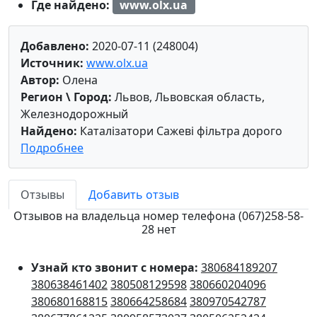
Где найдено:
www.olx.ua
Добавлено:
2020-07-11 (248004)
Источник:
www.olx.ua
Автор:
Олена
Регион \ Город:
Львов, Львовская область,
Железнодорожный
Найдено:
Каталізатори Сажеві фільтра дорого
Подробнее
Отзывы
Добавить отзыв
Отзывов на владельца номер телефона (067)258-58-
28 нет
Узнай кто звонит с номера:
380684189207
380638461402
380508129598
380660204096
380680168815
380664258684
380970542787