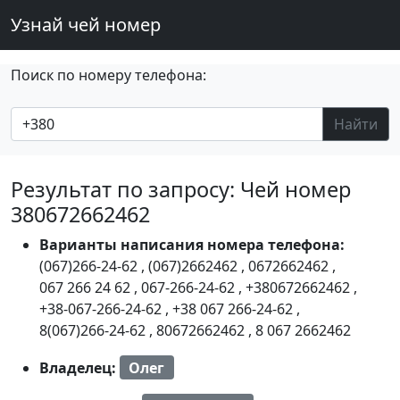
Узнай чей номер
Поиск по номеру телефона:
Найти
Результат по запросу: Чей номер
380672662462
Варианты написания номера телефона:
(067)266-24-62
,
(067)2662462
,
0672662462
,
067 266 24 62
,
067-266-24-62
,
+380672662462
,
+38-067-266-24-62
,
+38 067 266-24-62
,
8(067)266-24-62
,
80672662462
,
8 067 2662462
Владелец:
Олег