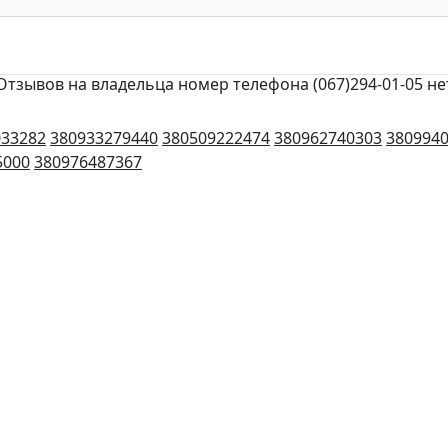
Отзывов на владельца номер телефона (067)294-01-05 не
033282
380933279440
380509222474
380962740303
380994
5000
380976487367