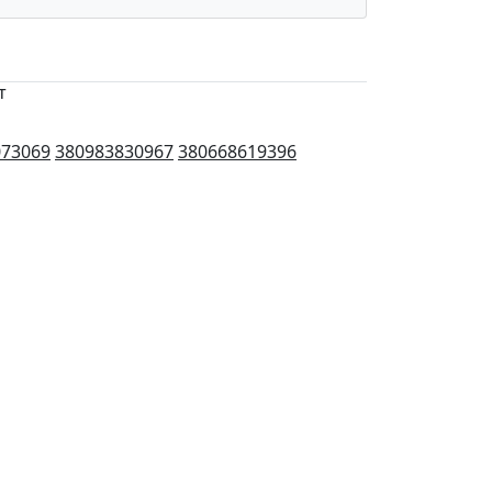
т
073069
380983830967
380668619396