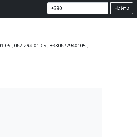
Найти
01 05
,
067-294-01-05
,
+380672940105
,