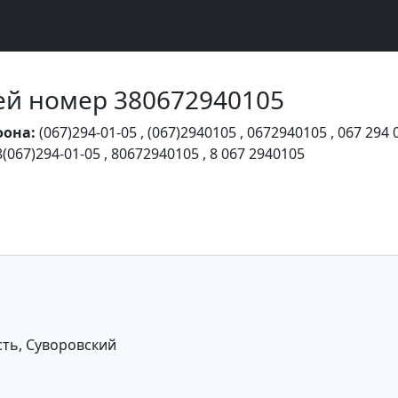
Чей номер 380672940105
фона:
(067)294-01-05
,
(067)2940105
,
0672940105
,
067 294 
8(067)294-01-05
,
80672940105
,
8 067 2940105
сть, Суворовский