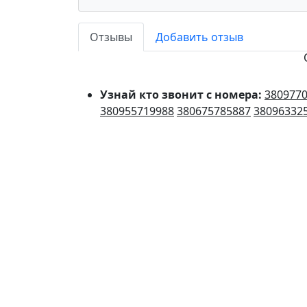
Отзывы
Добавить отзыв
Узнай кто звонит с номера:
380977
380955719988
380675785887
38096332