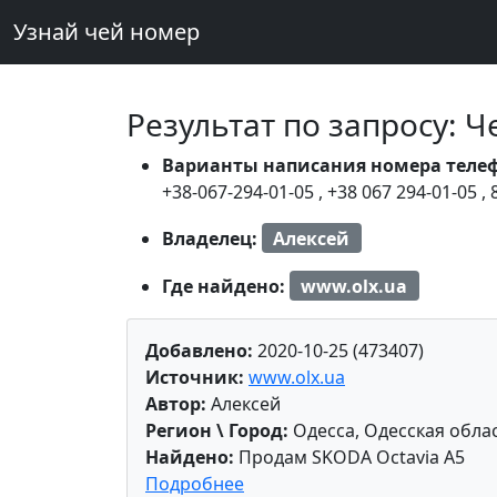
Узнай чей номер
Результат по запросу: 
Варианты написания номера теле
+38-067-294-01-05
,
+38 067 294-01-05
,
Владелец:
Алексей
Где найдено:
www.olx.ua
Добавлено:
2020-10-25 (473407)
Источник:
www.olx.ua
Автор:
Алексей
Регион \ Город:
Одесса, Одесская обла
Найдено:
Продам SKODA Octavia A5
Подробнее