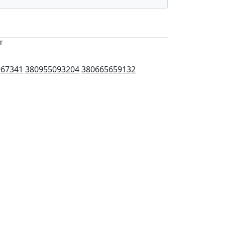
т
967341
380955093204
380665659132