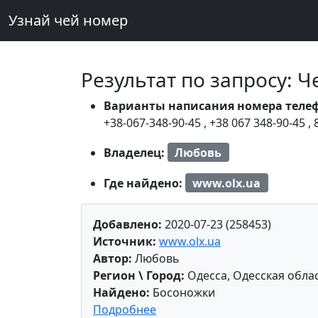
Узнай чей номер
Результат по запросу: 
Варианты написания номера теле
+38-067-348-90-45
,
+38 067 348-90-45
,
Владелец:
Любовь
Где найдено:
www.olx.ua
Добавлено:
2020-07-23 (258453)
Источник:
www.olx.ua
Автор:
Любовь
Регион \ Город:
Одесса, Одесская обла
Найдено:
Босоножки
Подробнее