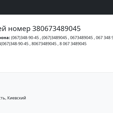
Чей номер 380673489045
фона:
(067)348-90-45
,
(067)3489045
,
0673489045
,
067 348 
8(067)348-90-45
,
80673489045
,
8 067 3489045
сть, Киевский