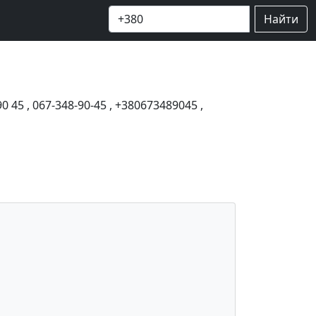
Найти
90 45
,
067-348-90-45
,
+380673489045
,