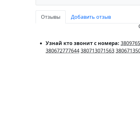
Отзывы
Добавить отзыв
Узнай кто звонит с номера:
380976
380672777644
380713071563
38067135