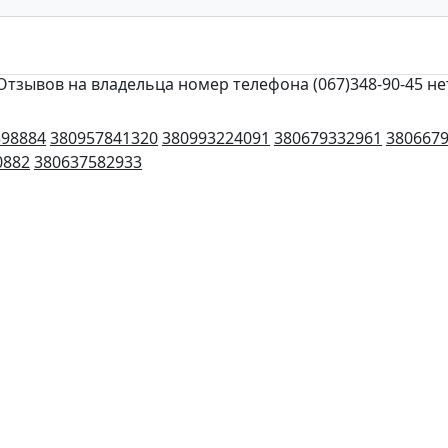
Отзывов на владельца номер телефона (067)348-90-45 не
598884
380957841320
380993224091
380679332961
380667
0882
380637582933