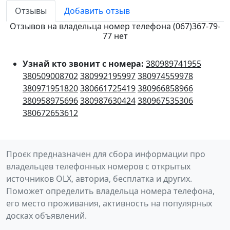
Отзывы
Добавить отзыв
Отзывов на владельца номер телефона (067)367-79-
77 нет
Узнай кто звонит с номера:
380989741955
380509008702
380992195997
380974559978
380971951820
380661725419
380966858966
380958975696
380987630424
380967535306
380672653612
Проєк предназначен для сбора информации про
владельцев телефонных номеров с открытых
источников OLX, авториа, бесплатка и других.
Поможет определить владельца номера телефона,
его место проживания, активность на популярных
досках объявлений.