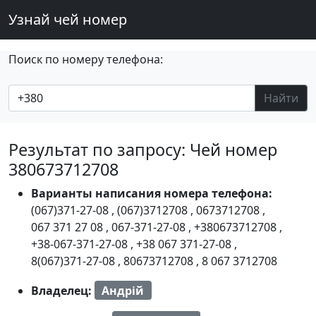
Узнай чей номер
Поиск по номеру телефона:
Найти
Результат по запросу: Чей номер
380673712708
Варианты написания номера телефона:
(067)371-27-08
,
(067)3712708
,
0673712708
,
067 371 27 08
,
067-371-27-08
,
+380673712708
,
+38-067-371-27-08
,
+38 067 371-27-08
,
8(067)371-27-08
,
80673712708
,
8 067 3712708
Владелец:
Андрій