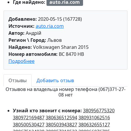
Где найдено:
auto.ria.com
Добавлено:
2020-05-15 (167728)
Источник:
auto.ria.com
Автор:
Андрій
Регион \ Город:
Львов
Найдено:
Volkswagen Sharan 2015
Номер автомобиля:
BC 8470 HB
Подробнее
Отзывы
Добавить отзыв
Отзывов на владельца номер телефона (067)371-27-
08 нет
Узнай кто звонит с номера:
380956775320
380972169487
380636512594
380931062516
380500530427
380503943827
380632655127