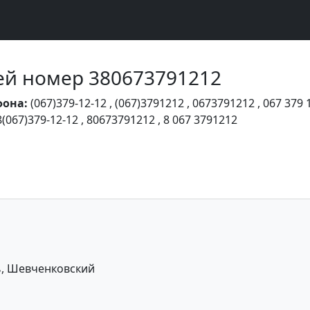
Чей номер 380673791212
фона:
(067)379-12-12
,
(067)3791212
,
0673791212
,
067 379 
8(067)379-12-12
,
80673791212
,
8 067 3791212
ь, Шевченковский