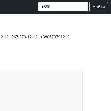
Найти
12 12
,
067-379-12-12
,
+380673791212
,