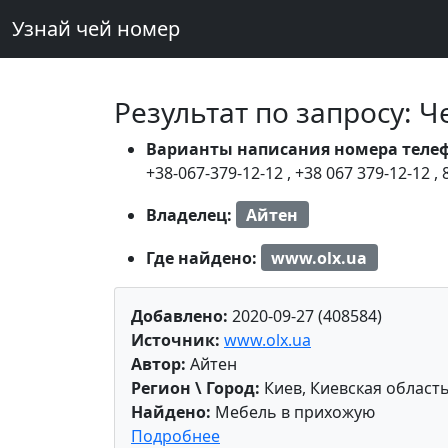
Узнай чей номер
Результат по запросу: 
Варианты написания номера теле
+38-067-379-12-12
,
+38 067 379-12-12
,
Владелец:
Айтен
Где найдено:
www.olx.ua
Добавлено:
2020-09-27 (408584)
Источник:
www.olx.ua
Автор:
Айтен
Регион \ Город:
Киев, Киевская област
Найдено:
Мебель в прихожую
Подробнее