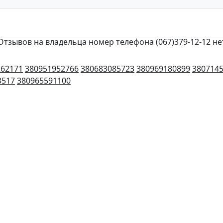
Отзывов на владельца номер телефона (067)379-12-12 не
262171
380951952766
380683085723
380969180899
380714
3517
380965591100