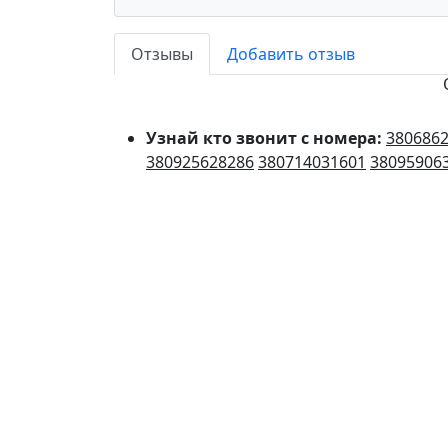
Отзывы
Добавить отзыв
Узнай кто звонит с номера:
380686
380925628286
380714031601
38095906