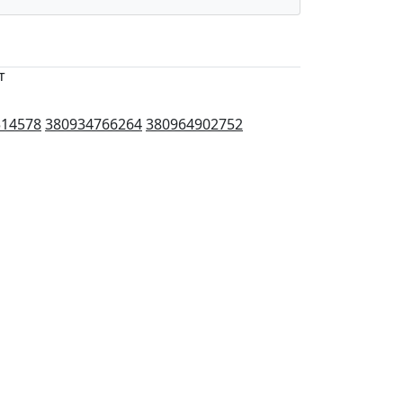
т
514578
380934766264
380964902752