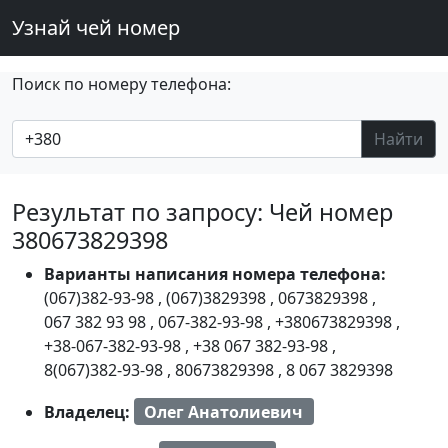
Узнай чей номер
Поиск по номеру телефона:
Найти
Результат по запросу: Чей номер
380673829398
Варианты написания номера телефона:
(067)382-93-98
,
(067)3829398
,
0673829398
,
067 382 93 98
,
067-382-93-98
,
+380673829398
,
+38-067-382-93-98
,
+38 067 382-93-98
,
8(067)382-93-98
,
80673829398
,
8 067 3829398
Владелец:
Олег Анатолиевич