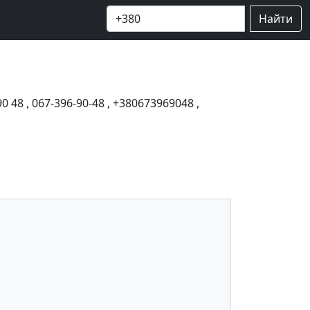
Найти
90 48
,
067-396-90-48
,
+380673969048
,