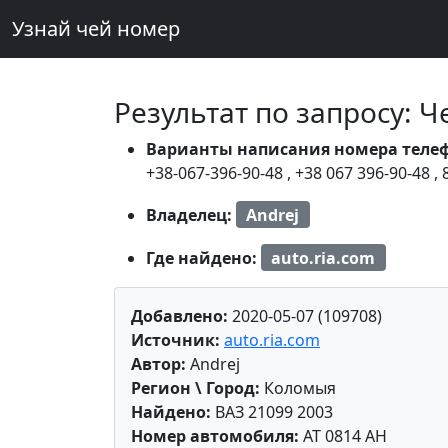
Узнай чей номер
Результат по запросу: 
Варианты написания номера теле
+38-067-396-90-48
,
+38 067 396-90-48
,
Владелец:
Andrej
Где найдено:
auto.ria.com
Добавлено:
2020-05-07 (109708)
Источник:
auto.ria.com
Автор:
Andrej
Регион \ Город:
Коломыя
Найдено:
ВАЗ 21099 2003
Номер автомобиля:
AT 0814 AH