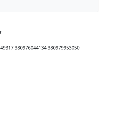
т
649317
380976044134
380979953050