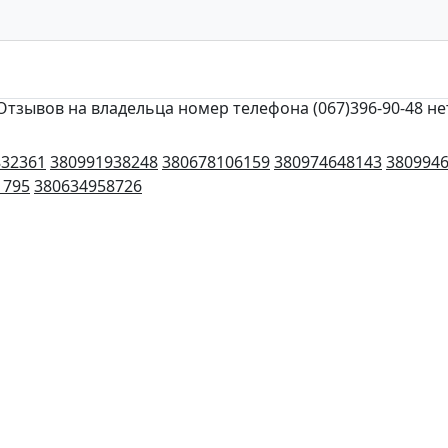
Отзывов на владельца номер телефона (067)396-90-48 не
832361
380991938248
380678106159
380974648143
380994
1795
380634958726