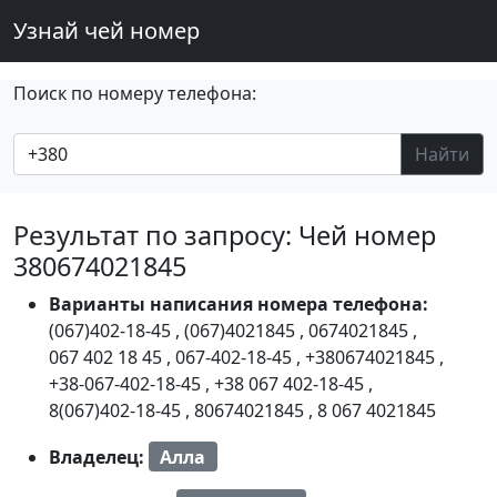
Узнай чей номер
Поиск по номеру телефона:
Найти
Результат по запросу: Чей номер
380674021845
Варианты написания номера телефона:
(067)402-18-45
,
(067)4021845
,
0674021845
,
067 402 18 45
,
067-402-18-45
,
+380674021845
,
+38-067-402-18-45
,
+38 067 402-18-45
,
8(067)402-18-45
,
80674021845
,
8 067 4021845
Владелец:
Алла