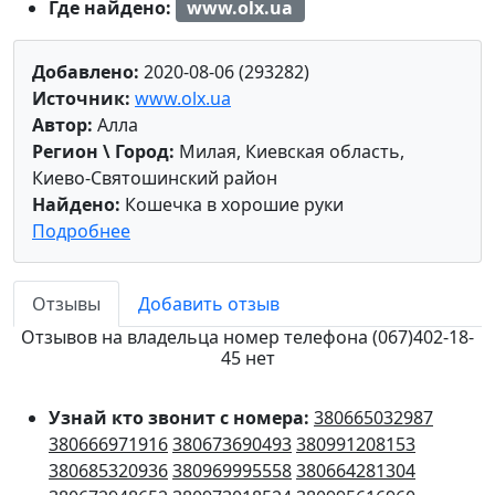
Где найдено:
www.olx.ua
Добавлено:
2020-08-06 (293282)
Источник:
www.olx.ua
Автор:
Алла
Регион \ Город:
Милая, Киевская область,
Киево-Святошинский район
Найдено:
Кошечка в хорошие руки
Подробнее
Отзывы
Добавить отзыв
Отзывов на владельца номер телефона (067)402-18-
45 нет
Узнай кто звонит с номера:
380665032987
380666971916
380673690493
380991208153
380685320936
380969995558
380664281304