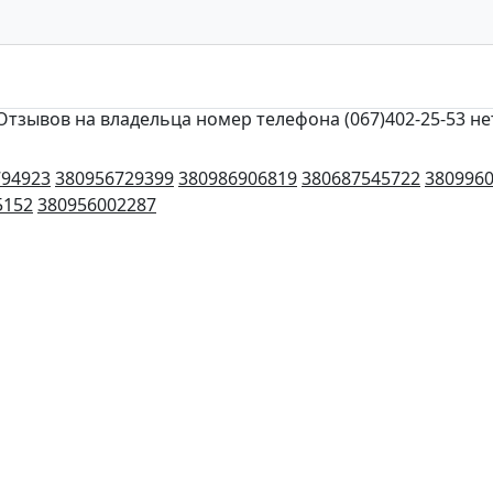
Отзывов на владельца номер телефона (067)402-25-53 не
794923
380956729399
380986906819
380687545722
380996
5152
380956002287