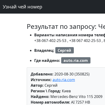
Узнай чей номер
Результат по запросу: 
Варианты написания номера теле
+38-067-402-25-53
,
+38 067 402-25-53
,
Владелец:
Сергей
Где найдено:
auto.ria.com
Добавлено:
2020-08-30 (350825)
Источник:
auto.ria.com
Автор:
Сергей
Регион \ Город:
Киев
Найдено:
Mercedes-Benz Vito 115 2009
Номер автомобиля:
AI 7257 HB