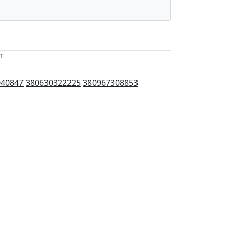
т
040847
380630322225
380967308853