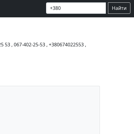
Найти
25 53
,
067-402-25-53
,
+380674022553
,